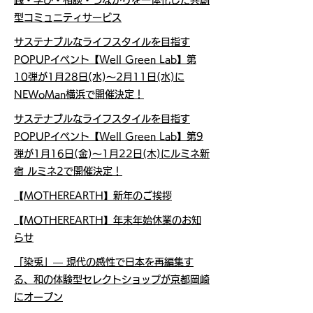
践・学び・相談・つながりを一体化した共創
型コミュニティサービス
サステナブルなライフスタイルを目指す
POPUPイベント【Well Green Lab】第
10弾が1月28日(水)～2月11日(水)に
NEWoMan横浜で開催決定！
サステナブルなライフスタイルを目指す
POPUPイベント【Well Green Lab】第9
弾が1月16日(金)～1月22日(木)にルミネ新
宿 ルミネ2で開催決定！
​【MOTHEREARTH】新年のご挨拶
​【MOTHEREARTH】年末年始休業のお知
らせ
「染兎」— 現代の感性で日本を再編集す
る、和の体験型セレクトショップが京都岡崎
にオープン