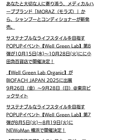
あなたと大切な人に寄り添う、メディカルハ
ーブブランド「MORAZ（モラズ）」か
ら、シャンプーとコンディショナーが新発
売。
サステナブルなライフスタイルを目指す
POPUPイベント【Well Green Lab】第8
弾が10月15日(水)～10月28日(火)にに小
田急百貨店で開催決定！
【Well Green Lab Organic】が
BIOFACH JAPAN 2025に出展
9月26日（金）〜9月28日（日）＠東京ビ
ックサイト
サステナブルなライフスタイルを目指す
POPUPイベント【Well Green Lab】第7
弾が8月5日(火)～8月19日(火)に
NEWoMan 横浜で開催決定！