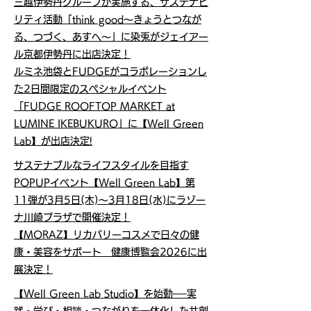
三越伊勢丹グループが実施する、サステナビ
リティ活動「think good～きょうとつなが
る、つづく、あすへ～」に染兎がジェイアー
ル京都伊勢丹に出店決定！
ルミネ池袋とFUDGEがコラボレーションし
た2日間限定のスペシャルイベント
「FUDGE ROOFTOP MARKET at
LUMINE IKEBUKURO」に【Well Green
Lab】が出店決定!
サステナブルなライフスタイルを目指す
POPUPイベント【Well Green Lab】第
11弾が3月5日(木)～3月18日(水)にラゾー
ナ川崎プラザで開催決定！
【MORAZ】リカバリーコスメで日々の健
康・美容をサポート 健康博覧会2026に出
展決定！
【Well Green Lab Studio】を始動──実