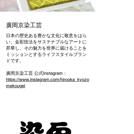
廣岡京染工芸
日本の歴史ある豊かな文化に敬意をはら
い、金彩技法をサステナブルなアートに
昇華し、その魅力を世界に届けることを
ミッションとする​ライフスタイルブラン
ド​です。
廣岡京染工芸 公式Instagram：
https://www.instagram.com/hirooka_kyozo
mekougei