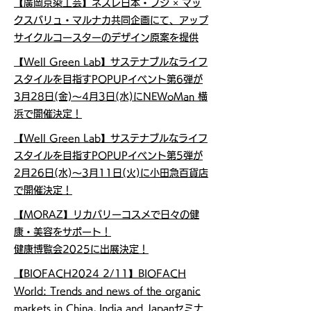
【廣岡京染工芸】ネスレ日本・フジ × マッ
クスバリュ・マルナカ共同企画にて、アップ
サイクルコースターのデザイン原案を提供
【Well Green Lab】サステナブルなライフ
スタイルを目指すPOPUPイベント第6弾が
3月28日(金)～4月3日(水)にNEWoMan 横
浜で開催決定！
【Well Green Lab】サステナブルなライフ
スタイルを目指すPOPUPイベント第5弾が
2月26日(水)～3月11日(火)に小田急百貨店
で開催決定！
【MORAZ】リカバリーコスメで日々の健
康・美容をサポート！
健康博覧会2025に出展決定！
【BIOFACH2024 2/11】BIOFACH
World: Trends and news of the organic
markets in China, India and Japanセミナ