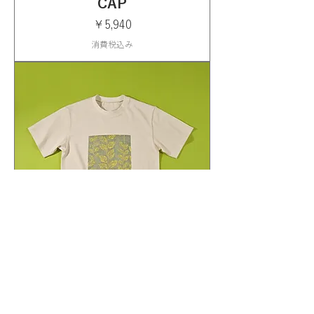
CAP
価格
￥5,940
消費税込み
京友禅アップサイクル金彩
Tシャツ_Bright Future -