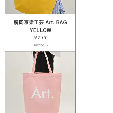
廣岡京染工芸 Art. BAG
YELLOW
価格
￥2,970
消費税込み