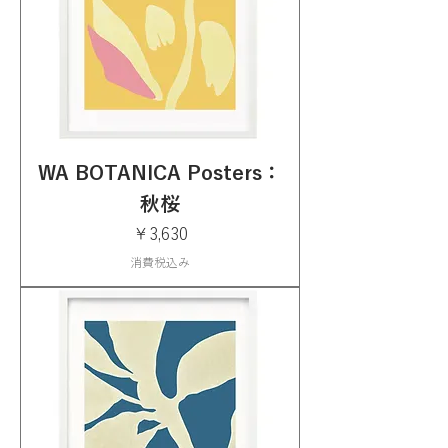
WA BOTANICA Posters：
秋桜
価格
￥3,630
消費税込み