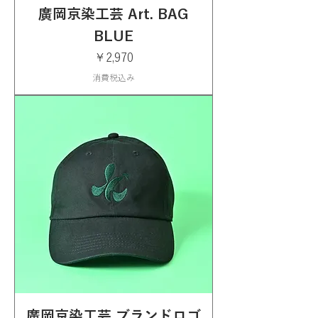
廣岡京染工芸 Art. BAG
BLUE
価格
￥2,970
消費税込み
廣岡京染工芸 ブランドロゴ