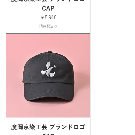
CAP
価格
￥5,940
消費税込み
廣岡京染工芸 ブランドロゴ