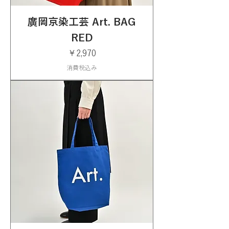
廣岡京染工芸 Art. BAG
RED
価格
￥2,970
消費税込み