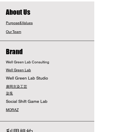
​About Us
Purpose&Values
Our Team
Brand
Well Green Lab Consulting
Well Green Lab
Well Green Lab Studio
廣岡京染工芸
染兎
Social Shift Game Lab
MORAZ