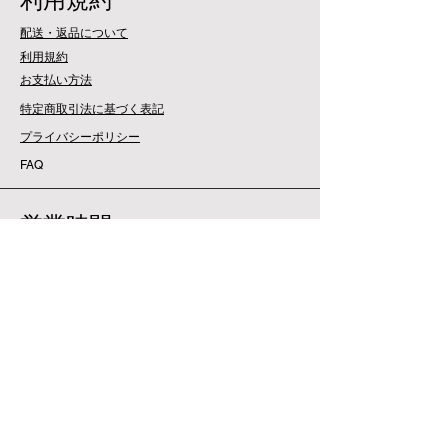
利用規約
配送・返品について
利用規約
​お支払い方法
特定商取引法に基づく表記
プライバシーポリシー
​FAQ
営業時間
平日：9:30-17:30
平日：9:30-17:30
アクセス
MOTHER EARTH Co.,Ltd.
34F, Atago Green Hills, Atago,MInato-ku,Tokyo
105-6290
Japan