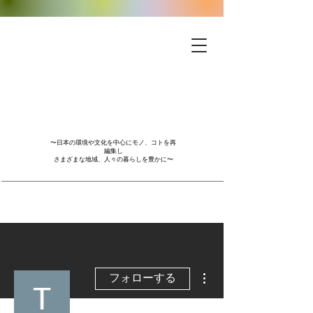
〜日本の環境や文化を中心にモノ、コトを再
編集し
さまざまな地域、人々の暮らしを豊かに〜
その他
フォローする