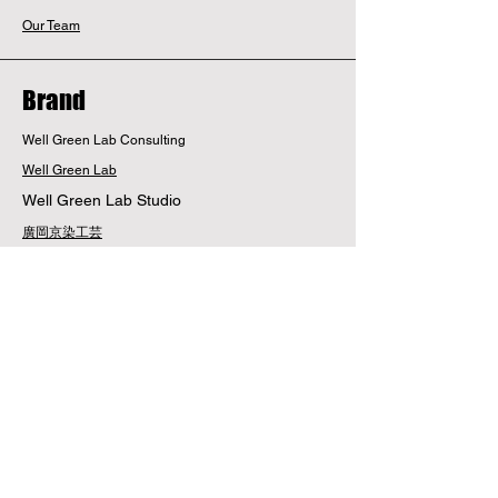
Our Team
Brand
Well Green Lab Consulting
Well Green Lab
Well Green Lab Studio
廣岡京染工芸
染兎
Social Shift Game Lab
MORAZ
利用規約
配送・返品について
利用規約
​お支払い方法