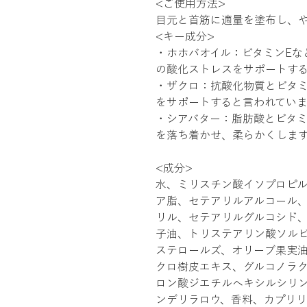
<ご使用方法>
目元と首筋に適量を塗布し、
<キー成分>
・ホホバオイル：ビタミンEな
の酸化ストレスをサポートす
・ザクロ：抗酸化物質とビタミ
をサポートすると言われていま
・シアバター：脂肪酸とビタ
を落ち着かせ、柔らかくしま
<成分>
水、ミリスチン酸イソプロピ
ア脂、セテアリルアルコール、
リル、セテアリルグルコシド
子油、トリステアリン酸ソル
ステロールズ、オリーブ果実
クロ樹皮エキス、グルコノラク
ロン酸ジエチルヘキシルシリ
ンデリラロウ、香料、カプリ