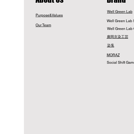
Well Green Lab
Purpose&Values
Well Green Lab 
Our Team
Well Green Lab 
廣岡京染工芸
染兎
MORAZ
Social Shift Ga