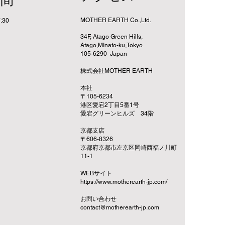
時間
MOTHER EARTH Co.,Ltd.
:30
34F, Atago Green Hills,
Atago,MInato-ku,Tokyo
105-6290 Japan
株式会社MOTHER EARTH
​本社
〒105-6234
港区愛宕2丁目5番1号
愛宕グリーンヒルズ 34階
京都支店
〒606-8326
京都府京都市左京区岡崎西福ノ川町
11-1
​WEBサイト
https://www.motherearth-jp.com/
お問い合わせ
contact@motherearth-jp.com