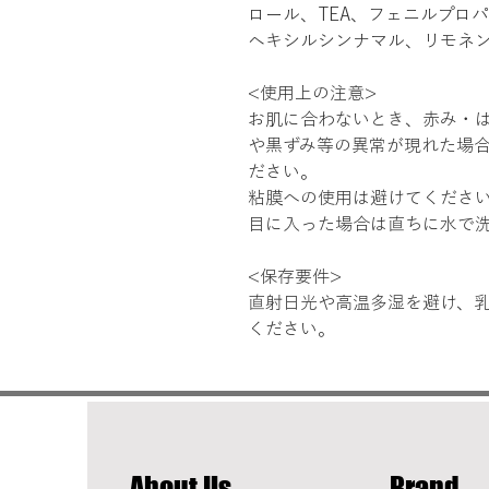
ロール、TEA、フェニルプロパ
ヘキシルシンナマル、リモネ
<使用上の注意>
お肌に合わないとき、赤み・
や黒ずみ等の異常が現れた場
ださい。
粘膜への使用は避けてくださ
目に入った場合は直ちに水で
<保存要件>
直射日光や高温多湿を避け、
ください。
​About Us
Brand