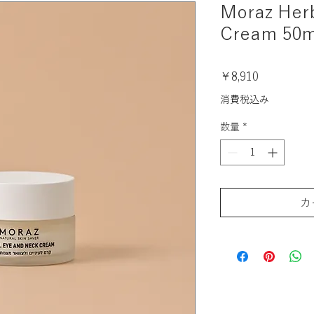
Moraz Her
Cream 50m
価
￥8,910
格
消費税込み
数量
*
カ