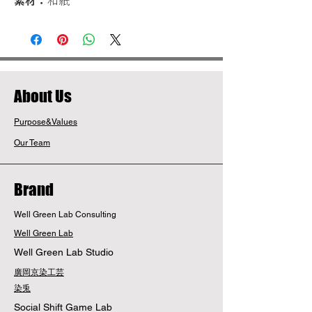
素材：
和紙
​About Us
Purpose&Values
Our Team
Brand
Well Green Lab Consulting
Well Green Lab
Well Green Lab Studio
廣岡京染工芸
染兎
Social Shift Game Lab