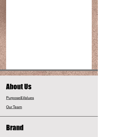
​About Us
Purpose&Values
Our Team
Brand