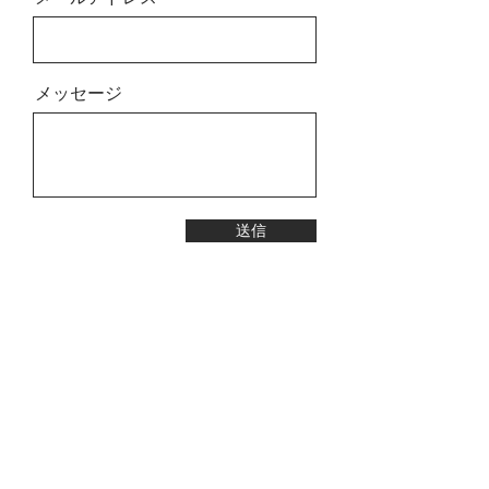
メッセージ
送信
​About Us
Purpose&Values