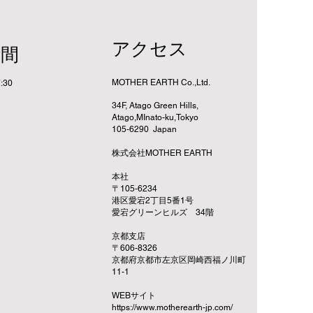
アクセス
時間
MOTHER EARTH Co.,Ltd.
:30
34F, Atago Green Hills,
Atago,MInato-ku,Tokyo
105-6290 Japan
株式会社MOTHER EARTH
​本社
〒105-6234
港区愛宕2丁目5番1号
愛宕グリーンヒルズ 34階
京都支店
〒606-8326
京都府京都市左京区岡崎西福ノ川町
11-1
​WEBサイト
https://www.motherearth-jp.com/