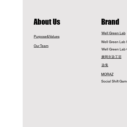
​About Us
Brand
Well Green Lab
Purpose&Values
Well Green Lab 
Our Team
Well Green Lab 
廣岡京染工芸
染兎
MORAZ
Social Shift Ga