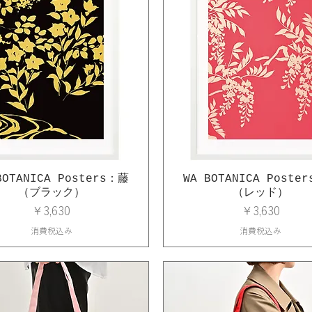
BOTANICA Posters：藤
WA BOTANICA Poste
（ブラック）
（レッド）
価格
価格
￥3,630
￥3,630
消費税込み
消費税込み