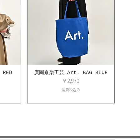
 RED
廣岡京染工芸 Art. BAG BLUE
価格
￥2,970
消費税込み