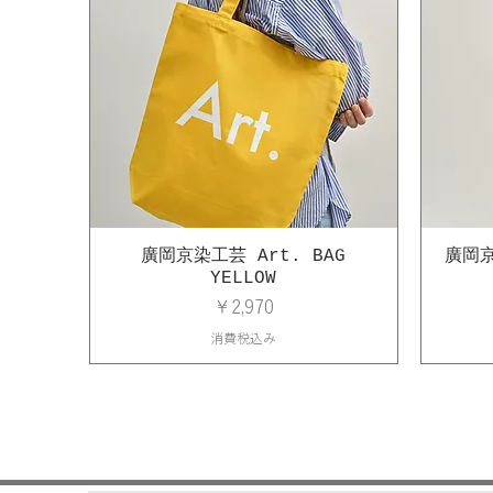
廣岡京染工芸 Art. BAG
廣岡京
YELLOW
価格
￥2,970
消費税込み