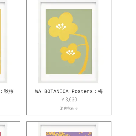
rs：秋桜
WA BOTANICA Posters：梅
価格
￥3,630
消費税込み