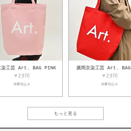
染工芸 Art. BAG PINK
廣岡京染工芸 Art. BAG
価格
価格
￥2,970
￥2,970
消費税込み
消費税込み
もっと見る