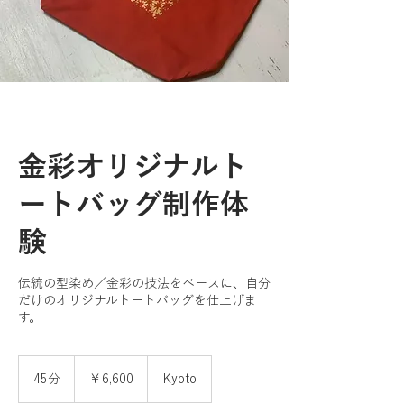
金彩オリジナルト
ートバッグ制作体
験
伝統の型染め／金彩の技法をベースに、自分
だけのオリジナルトートバッグを仕上げま
す。
6,600
円
45分
4
￥6,600
Kyoto
5