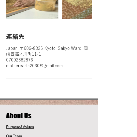
連絡先
Japan, 〒606-8326 Kyoto, Sakyo Ward, 岡
崎西福ノ川町11-1
07092682876
motherearth2030@gmail.com
​About Us
Purpose&Values
Our Team