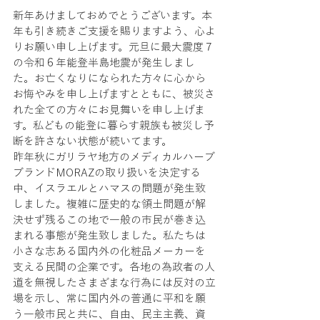
新年あけましておめでとうございます。本
年も引き続きご支援を賜りますよう、心よ
りお願い申し上げます。元旦に最大震度７
の令和６年能登半島地震が発生しまし
た。お亡くなりになられた方々に心から
お悔やみを申し上げますとともに、被災さ
れた全ての方々にお見舞いを申し上げま
す。私どもの能登に暮らす親族も被災し予
断を許さない状態が続いてます。
昨年秋にガリラヤ地方のメディカルハーブ
ブランドMORAZの取り扱いを決定する
中、イスラエルとハマスの問題が発生致
しました。複雑に歴史的な領土問題が解
決せず残るこの地で一般の市民が巻き込
まれる事態が発生致しました。私たちは
小さな志ある国内外の化粧品メーカーを
支える民間の企業です。各地の為政者の人
道を無視したさまざまな行為には反対の立
場を示し、常に国内外の普通に平和を願
う一般市民と共に、自由、民主主義、資