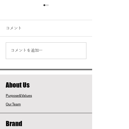
コメント
コメントを追加…
世界発酵コスメティクス
イスラエル発ハ
マーケット現状分析レポ
スキンケアブラ
ート
「MORAZ」の
​About Us
展開と市場評価
Purpose&Values
Our Team
Brand