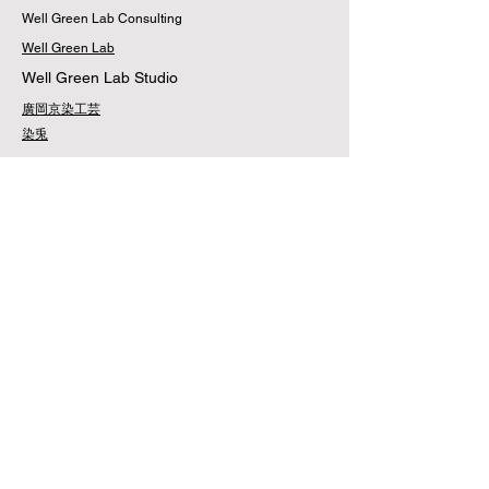
Well Green Lab Consulting
Well Green Lab
Well Green Lab Studio
廣岡京染工芸
染兎
Social Shift Game Lab
MORAZ
利用規約
配送・返品について
利用規約
​お支払い方法
特定商取引法に基づく表記
プライバシーポリシー
​FAQ